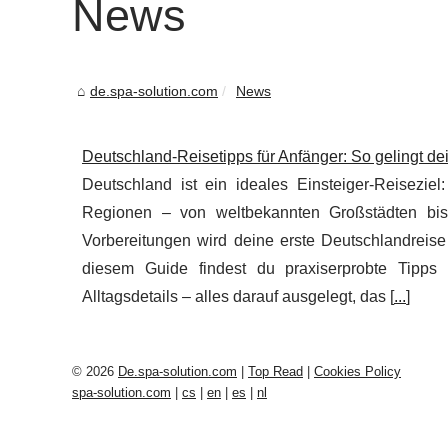
News
de.spa-solution.com
News
Deutschland-Reisetipps für Anfänger: So gelingt dein 
Deutschland ist ein ideales Einsteiger-Reiseziel:
Regionen – von weltbekannten Großstädten bis 
Vorbereitungen wird deine erste Deutschlandreis
diesem Guide findest du praxiserprobte Tipps 
Alltagsdetails – alles darauf ausgelegt, das [
...
]
© 2026
De.spa-solution.com
|
Top Read
|
Cookies Policy
spa-solution.com
|
cs
|
en
|
es
|
nl